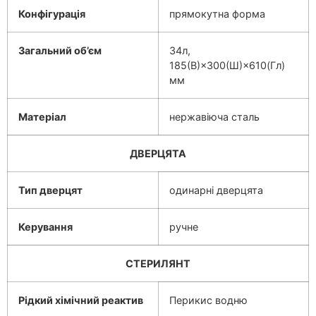
Конфігурація
прямокутна форма
Загальний об’єм
34л,
185(В)×300(Ш)×610(Гл)
мм
Матеріал
нержавіюча сталь
ДВЕРЦЯТА
Тип дверцят
одинарні дверцята
Керування
ручне
СТЕРИЛЯНТ
Рідкий хімічний реактив
Перикис водню