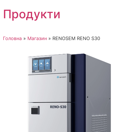
Skip
Продукти
to
content
Головна
»
Магазин
»
RENOSEM RENO S30