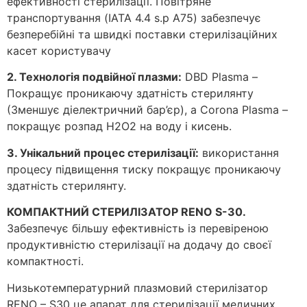
ефективності стерилізації. Повітряне
транспортування (IATA 4.4 s.p A75) забезпечує
безперебійні та швидкі поставки стерилізаційних
касет користувачу
2. Технологія подвійної плазми:
DBD Plasma –
Покращує проникаючу здатність стерилянту
(Зменшує діелектричний бар’єр), а Corona Plasma –
покращує розпад H2O2 на воду і кисень.
3. Унікальний процес стерилізації:
використання
процесу підвищення тиску покращує проникаючу
здатність стерилянту.
КОМПАКТНИЙ СТЕРИЛІЗАТОР RENO S-30.
Забезпечує більшу ефективність із перевіреною
продуктивністю стерилізації на додачу до своєї
компактності.
Низькотемпературний плазмовий стерилізатор
RENO – S30 це апарат для стерилізації медичних