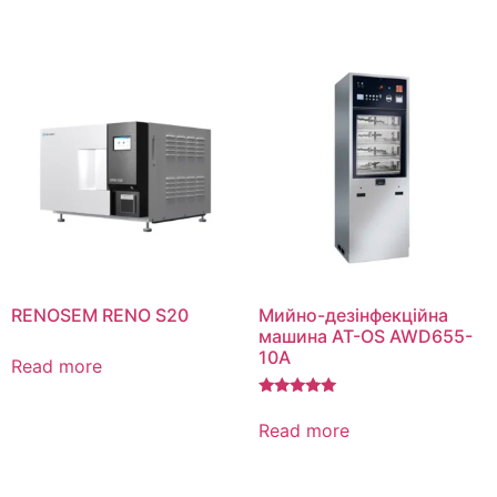
RENOSEM RENO S20
Мийно-дезінфекційна
машина AT-OS AWD655-
10A
Read more
Rated
5.00
Read more
out of 5