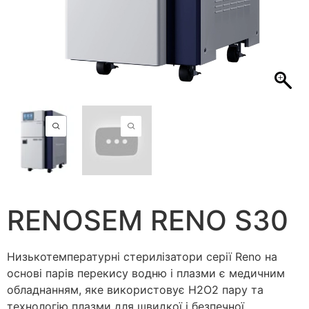
RENOSEM RENO S30
Низькотемпературні стерилізатори серії Reno на
основі парів перекису водню і плазми є медичним
обладнанням, яке використовує H2O2 пару та
технологію плазми для швидкої і безпечної