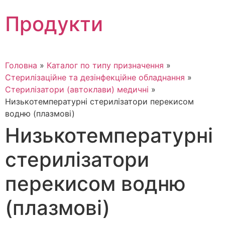
Skip
Продукти
to
content
Головна
»
Каталог по типу призначення
»
Стерилізаційне та дезінфекційне обладнання
»
Стерилізатори (автоклави) медичні
»
Низькотемпературні стерилізатори перекисом
водню (плазмові)
Низькотемпературні
стерилізатори
перекисом водню
(плазмові)