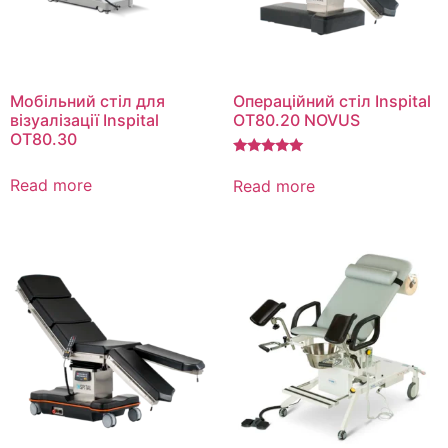
Мобільний стіл для
Операційний стіл Inspital
візуалізації Inspital
OT80.20 NOVUS
OT80.30
Rated
5.00
Read more
Read more
out of 5