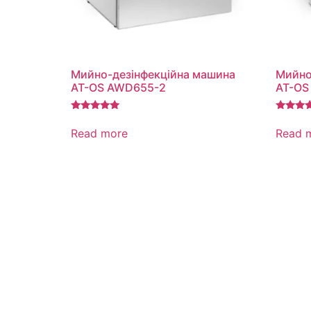
Мийно-дезінфекційна машина
Мийно
AT-OS AWD655-2
AT-OS
Rated
Rated
5.00
5.00
Read more
Read 
out of 5
out of 5