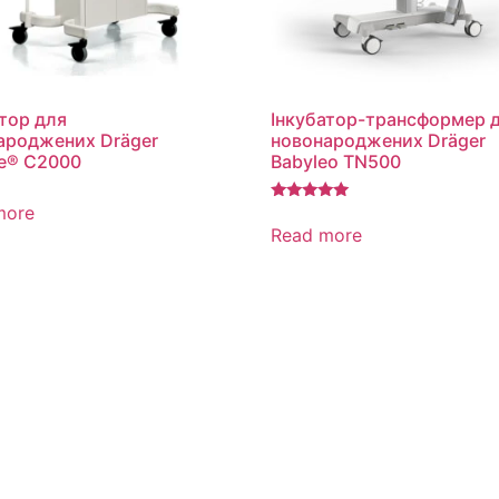
тор для
Інкубатор-трансформер 
ароджених Dräger
новонароджених Dräger
te® C2000
Babyleo TN500
more
Rated
5.00
Read more
out of 5