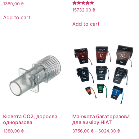
1380,00
₴
Rated
15732,00
₴
5.00
Add to cart
out of 5
Add to cart
Кювета СО2, доросла,
Манжета багаторазова
одноразова
для виміру НІАТ
Price
1380,00
₴
3756,00
₴
–
6024,00
₴
range: