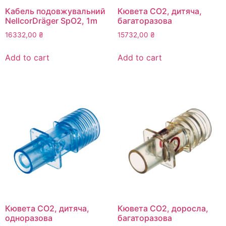
Кабель подовжувальний
Кювета СО2, дитяча,
NellcorDräger SpO2, 1m
багаторазова
16332,00
₴
15732,00
₴
Add to cart
Add to cart
Кювета СО2, дитяча,
Кювета СО2, доросла,
одноразова
багаторазова