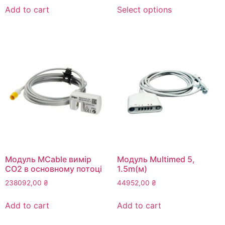
This
3756,00 
Add to cart
Select options
product
through
has
6024,00 
multiple
variants.
The
options
may
be
chosen
on
the
product
page
Модуль MCable вимір
Модуль Multimed 5,
CO2 в основному потоці
1.5m(м)
238092,00
₴
44952,00
₴
Add to cart
Add to cart