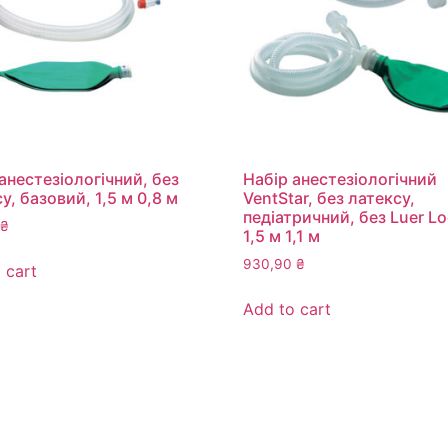
анестезіологічний, без
Набір анестезіологічний
у, базовий, 1,5 м 0,8 м
VentStar, без латексу,
педіатричний, без Luer Lo
₴
1,5 м 1,1 м
930,90
₴
 cart
Add to cart