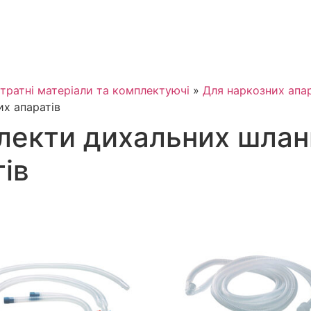
тратні матеріали та комплектуючі
»
Для наркозних апар
их апаратів
лекти дихальних шланг
ів