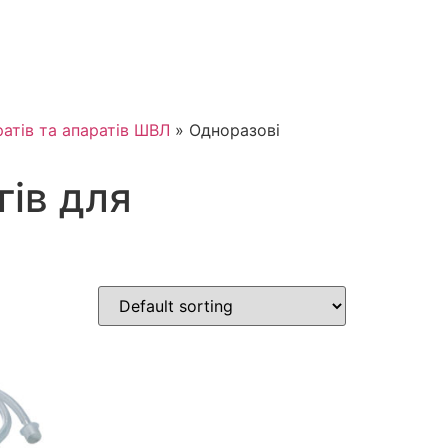
атів та апаратів ШВЛ
»
Одноразові
ів для