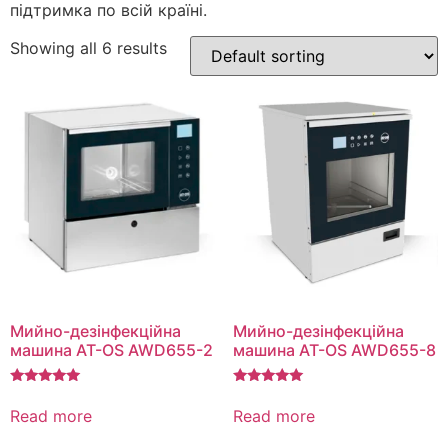
підтримка по всій країні.
Showing all 6 results
Мийно-дезінфекційна
Мийно-дезінфекційна
машина AT-OS AWD655-2
машина AT-OS AWD655-8
Rated
Rated
5.00
5.00
Read more
Read more
out of 5
out of 5