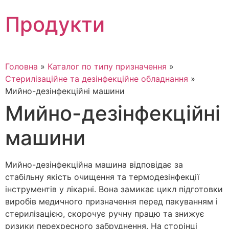
Skip
Продукти
to
content
Головна
»
Каталог по типу призначення
»
Стерилізаційне та дезінфекційне обладнання
»
Мийно-дезінфекційні машини
Мийно-дезінфекційні
машини
Мийно-дезінфекційна машина відповідає за
стабільну якість очищення та термодезінфекції
інструментів у лікарні. Вона замикає цикл підготовки
виробів медичного призначення перед пакуванням і
стерилізацією, скорочує ручну працю та знижує
ризики перехресного забруднення. На сторінці