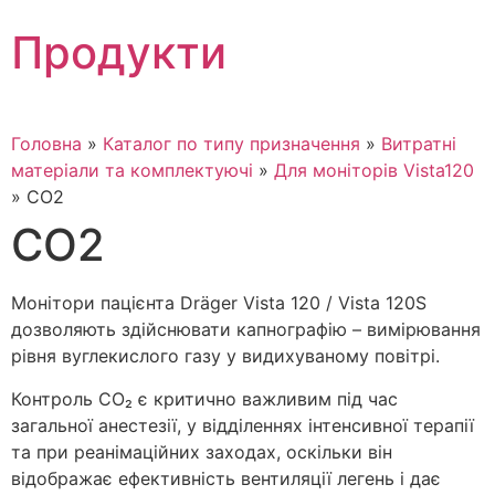
Skip
Продукти
to
content
Головна
»
Каталог по типу призначення
»
Витратні
матеріали та комплектуючі
»
Для моніторів Vista120
»
CO2
CO2
Монітори пацієнта Dräger Vista 120 / Vista 120S
дозволяють здійснювати капнографію – вимірювання
рівня вуглекислого газу у видихуваному повітрі.
Контроль CO₂ є критично важливим під час
загальної анестезії, у відділеннях інтенсивної терапії
та при реанімаційних заходах, оскільки він
відображає ефективність вентиляції легень і дає