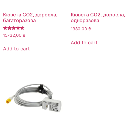
Кювета СО2, доросла,
Кювета СО2, доросла,
багаторазова
одноразова
1380,00
₴
Rated
15732,00
₴
5.00
Add to cart
out of 5
Add to cart