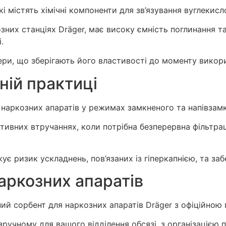
і містять хімічні компоненти для зв’язування вуглекисло
зних станціях Dräger, має високу ємність поглинання т
.
ери, що зберігають його властивості до моменту викор
ній практиці
наркозних апаратів у режимах замкненого та напівзам
ивних втручаннях, коли потрібна безперервна фільтраці
 ризик ускладнень, пов’язаних із гіперкапнією, та забез
аркозних апаратів
ий сорбент для наркозних апаратів Dräger з офіційною
ручному для вашого відділення обсязі, з організацією 