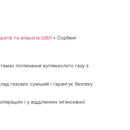
ратів та апаратів ШВЛ
»
Сорбент
темах поглинання вуглекислого газу з
клад газових сумішей і гарантує безпеку
ераціях і у відділеннях інтенсивної