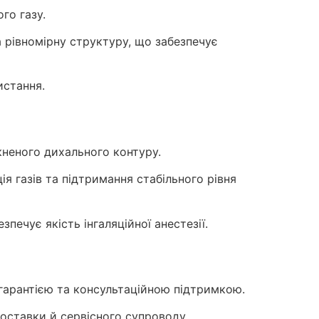
го газу.
а рівномірну структуру, що забезпечує
истання.
кненого дихального контуру.
я газів та підтримання стабільного рівня
печує якість інгаляційної анестезії.
 гарантією та консультаційною підтримкою.
поставки й сервісного супроводу.