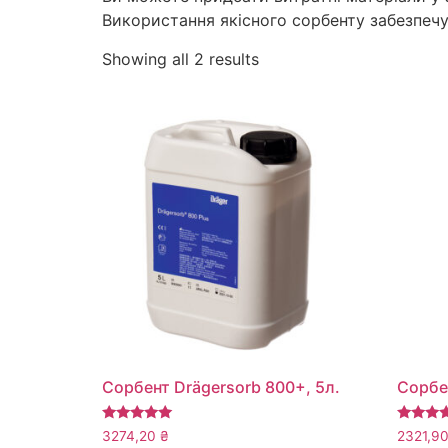
Використання якісного сорбенту забезпечує
Showing all 2 results
Сорбент Drägersorb 800+, 5л.
Сорбе
Rated
Rated
3274,20
₴
2321,9
5.00
5.00