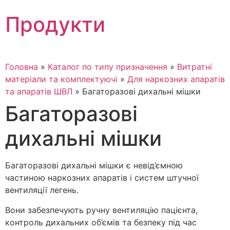
Skip
Продукти
to
content
Головна
»
Каталог по типу призначення
»
Витратні
матеріали та комплектуючі
»
Для наркозних апаратів
та апаратів ШВЛ
»
Багаторазові дихальні мішки
Багаторазові
дихальні мішки
Багаторазові дихальні мішки є невід’ємною
частиною наркозних апаратів і систем штучної
вентиляції легень.
Вони забезпечують ручну вентиляцію пацієнта,
контроль дихальних об’ємів та безпеку під час