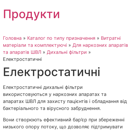
Skip
Продукти
to
content
Головна
»
Каталог по типу призначення
»
Витратні
матеріали та комплектуючі
»
Для наркозних апаратів
та апаратів ШВЛ
»
Дихальні фільтри
»
Електростатичні
Електростатичні
Електростатичні дихальні фільтри
використовуються у наркозних апаратах та
апаратах ШВЛ для захисту пацієнтів і обладнання від
бактеріального та вірусного забруднення.
Вони створюють ефективний бар’єр при збереженні
низького опору потоку, що дозволяє підтримувати